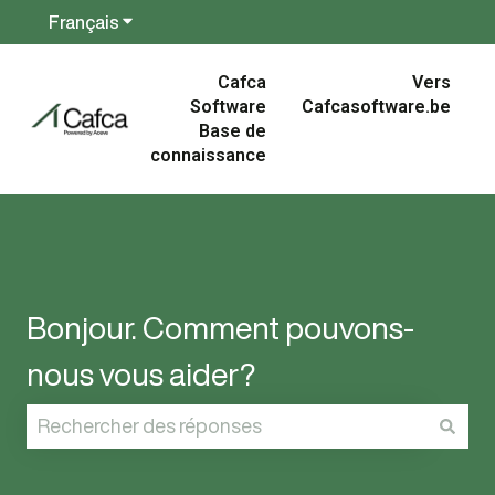
Français
Afficher le sous-menu pour les traductions
Cafca
Vers
Software
Cafcasoftware.be
Base de
connaissance
Bonjour. Comment pouvons-
nous vous aider?
Il n'y a aucune suggestion car le champ de recherc