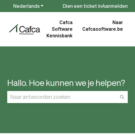
Nederlands
Submenu tonen voor vertalingen
Dien een ticket in
Aanmelden
Cafca
Naar
Software
Cafcasoftware.be
Kennisbank
Hallo. Hoe kunnen we je helpen?
Er zijn geen suggesties want het zoekveld is leeg.