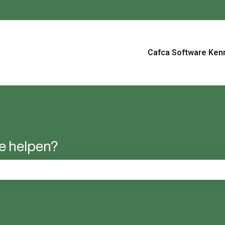
ertalingen
Cafca Software Ken
je helpen?
 zoekveld is leeg.