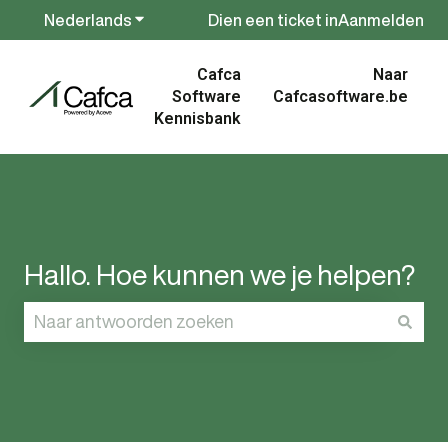
Nederlands
Submenu tonen voor vertalingen
Dien een ticket in
Aanmelden
Cafca
Naar
Software
Cafcasoftware.be
Kennisbank
Hallo. Hoe kunnen we je helpen?
Er zijn geen suggesties want het zoekveld is leeg.